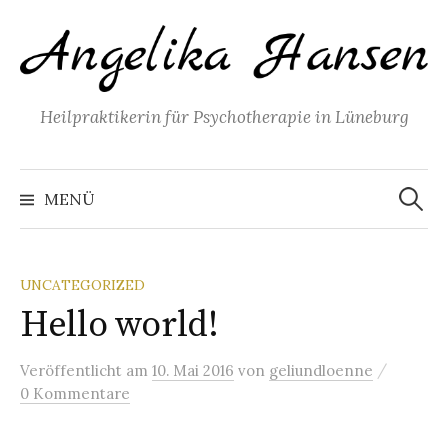
Springe
zum
Inhalt
Heilpraktikerin für Psychotherapie in Lüneburg
Suchen
nach:
MENÜ
UNCATEGORIZED
Hello world!
/
Veröffentlicht
am
10. Mai 2016
von
geliundloenne
0 Kommentare